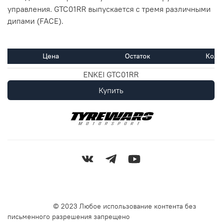
управления. GTC01RR выпускается с тремя различными
дипами (FACE).
Цена
Остаток
Коли
ENKEI GTC01RR
Купить
© 2023 Любое использование контента без
письменного разрешения запрещено