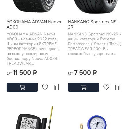
YOKOHAMA ADVAN Neova
NANKANG Sportnex NS-
AD09
2R
YOKOHAMA ADVAN Neova
NANKANG Sportnex NS-2R -
AD09 - новинка 2022 года!
шины категории Extreme
Шины категории EXTREME
Perfomance ( Street / Track )
PERFORMANCE пришедшие
TREADWEAR 200. Вы
на смену всемирному
можете быть уверены в...
бестселлеру Neova AD08R!
TREADWEAR...
11 500 ₽
7 500 ₽
От
От