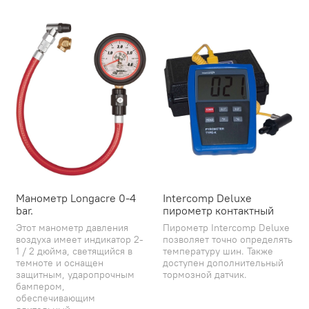
Манометр Longacre 0-4
Intercomp Deluxe
bar.
пирометр контактный
Этот манометр давления
Пирометр Intercomp Deluxe
воздуха имеет индикатор 2-
позволяет точно определять
1 / 2 дюйма, светящийся в
температуру шин. Также
темноте и оснащен
доступен дополнительный
защитным, ударопрочным
тормозной датчик.
бампером,
обеспечивающим