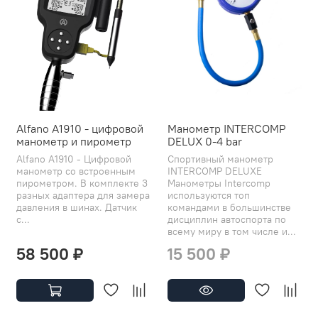
Alfano A1910 - цифровой
Манометр INTERCOMP
манометр и пирометр
DELUX 0-4 bar
Alfano A1910 - Цифровой
Спортивный манометр
манометр со встроенным
INTERCOMP DELUXE
пирометром. В комплекте 3
Манометры Intercomp
разных адаптера для замера
используются топ
давления в шинах. Датчик
командами в большинстве
с...
дисциплин автоспорта по
всему миру в том числе и...
58 500 ₽
15 500 ₽