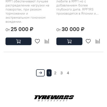
RPF1 обеспечивают лучшее
любите в RPF1 но с
распределение нагрузки на
добавлением более
поворотах, при резком
глубокого дипа. RPF1RS
торможении и
производятся в Японии и...
экстремальном гоночном
вождении.
25 000 ₽
30 000 ₽
От
От
1
2
3
4