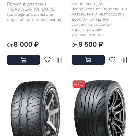
специально для
Полуслик для трека.
использования на треке, но
TREADWEAR 100 DOT/E
разрешена и на городских
(сертифицированы для
дорогах. Эти шины
дорог общего пользования)
сохраняют высокие
характеристики
управляемости...
8 000 ₽
9 500 ₽
От
От
-17%