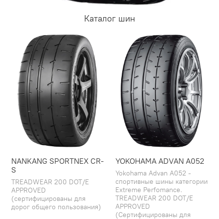
Каталог шин
NANKANG SPORTNEX CR-
YOKOHAMA ADVAN A052
S
Yokohama Advan A052 -
спортивные шины категории
TREADWEAR 200 DOT/E
Extreme Perfomance.
APPROVED
TREADWEAR 200 DOT/E
(сертифицированы для
APPROVED
дорог общего пользования)
(Сертифицированы для