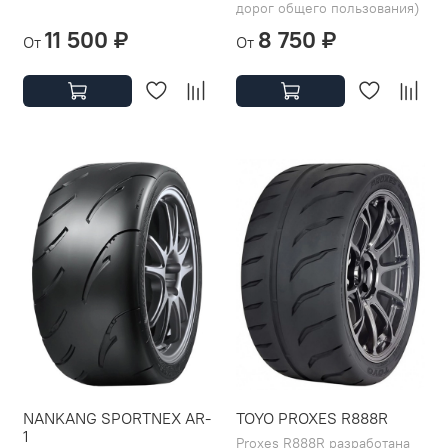
дорог общего пользования)
11 500 ₽
8 750 ₽
От
От
NANKANG SPORTNEX AR-
TOYO PROXES R888R
1
Proxes R888R разработана