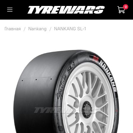
0
Главная
Nankang
NANKANG SL-1